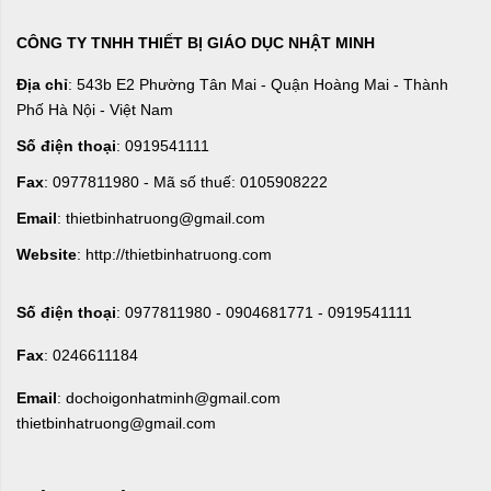
CÔNG TY TNHH THIẾT BỊ GIÁO DỤC NHẬT MINH
Địa chỉ
: 543b E2 Phường Tân Mai - Quận Hoàng Mai - Thành
Phố Hà Nội - Việt Nam
Số điện thoại
: 0919541111
Fax
: 0977811980 - Mã số thuế: 0105908222
Email
: thietbinhatruong@gmail.com
Website
: http://thietbinhatruong.com
Số điện thoại
: 0977811980 - 0904681771 - 0919541111
Fax
: 0246611184
Email
: dochoigonhatminh@gmail.com
thietbinhatruong@gmail.com