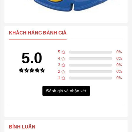
KHÁCH HÀNG ĐÁNH GIÁ
5.0
5
0
%
4
0
%
3
0
%
2
0
%
1
0
%
Đánh giá và nhận xét
BÌNH LUẬN