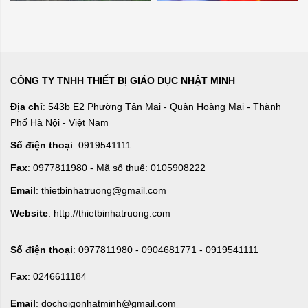
CÔNG TY TNHH THIẾT BỊ GIÁO DỤC NHẬT MINH
Địa chỉ
: 543b E2 Phường Tân Mai - Quận Hoàng Mai - Thành
Phố Hà Nội - Việt Nam
Số điện thoại
: 0919541111
Fax
: 0977811980 - Mã số thuế: 0105908222
Email
: thietbinhatruong@gmail.com
Website
: http://thietbinhatruong.com
Số điện thoại
: 0977811980 - 0904681771 - 0919541111
Fax
: 0246611184
Email
: dochoigonhatminh@gmail.com