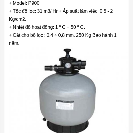
+ Model: P900
+ Tốc độ lọc: 31 m3/ Hr + Áp suất làm việc: 0,5 - 2
Kg/cm2.
+ Nhiệt độ hoạt động: 1 º C ÷ 50 º C.
+ Cát cho bộ lọc : 0,4 ÷ 0,8 mm. 250 Kg Bảo hành 1
năm.