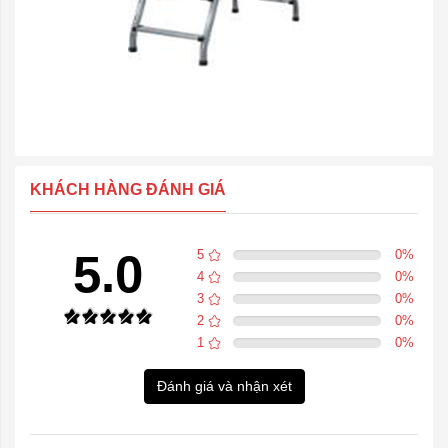
KHÁCH HÀNG ĐÁNH GIÁ
5.0
5
0
%
4
0
%
3
0
%
2
0
%
1
0
%
Đánh giá và nhận xét