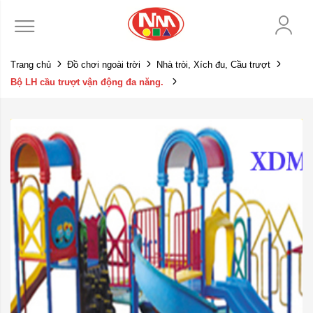
Trang chủ
Đồ chơi ngoài trời
Nhà tròi, Xích đu, Cầu trượt
Bộ LH cầu trượt vận động đa năng.