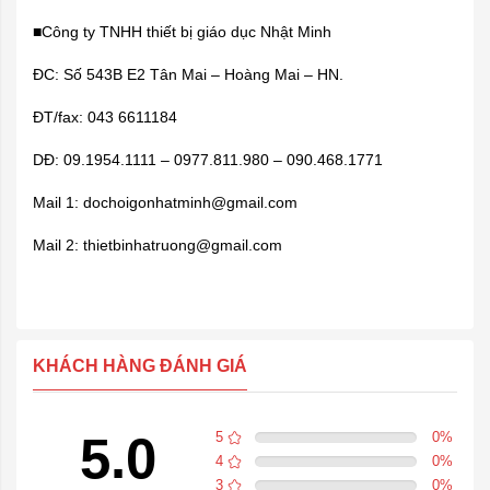
■Công ty TNHH thiết bị giáo dục Nhật Minh
ĐC: Số 543B E2 Tân Mai – Hoàng Mai – HN.
ĐT/fax: 043 6611184
DĐ: 09.1954.1111 – 0977.811.980 – 090.468.1771
Mail 1: dochoigonhatminh@gmail.com
Mail 2: thietbinhatruong@gmail.com
KHÁCH HÀNG ĐÁNH GIÁ
5.0
5
0
%
4
0
%
3
0
%