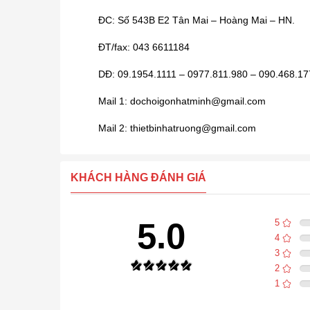
ĐC: Số 543B E2 Tân Mai – Hoàng Mai – HN.
ĐT/fax: 043 6611184
DĐ: 09.1954.1111 – 0977.811.980 – 090.468.1
Mail 1: dochoigonhatminh@gmail.com
Mail 2: thietbinhatruong@gmail.com
KHÁCH HÀNG ĐÁNH GIÁ
5.0
5
4
3
2
1