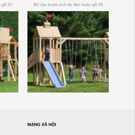
n gỗ 07
Bộ cầu trượt xích đu liên hoàn gỗ 06
MẠNG XÃ HỘI