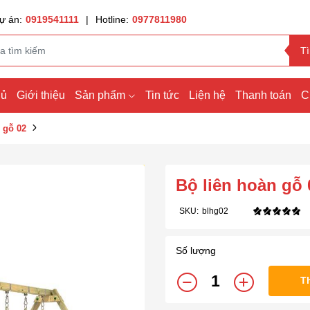
ự án:
0919541111
|
Hotline:
0977811980
T
hủ
Giới thiệu
Sản phẩm
Tin tức
Liện hệ
Thanh toán
C
 gỗ 02
Bộ liên hoàn gỗ 
SKU:
blhg02
Số lượng
T