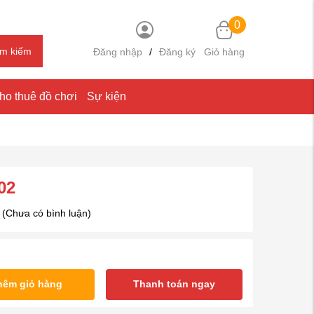
0
ìm kiếm
Đăng nhập
/
Đăng ký
Giỏ hàng
ho thuê đồ chơi
Sự kiện
02
(Chưa có bình luận)
hêm giỏ hàng
Thanh toán ngay