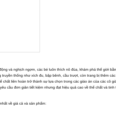
động và nghịch ngợm, các bé luôn thích nô đùa, khám phá thế giới bằ
g truyền thống như xích đu, bập bênh, cầu trượt, còn trang bị thêm các 
ể chất liên hoàn trở thành sự lựa chọn trong các giáo án của các cô g
 yêu cầu đơn giản tiết kiệm nhưng đạt hiệu quả cao về thể chất và tin
t nhất về giá cả và sản phẩm: