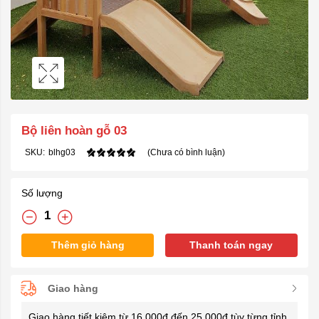
Bộ liên hoàn gỗ 03
SKU:
blhg03
(Chưa có bình luận)
Số lượng
Thêm giỏ hàng
Thanh toán ngay
Giao hàng
Giao hàng tiết kiệm từ 16.000đ đến 25.000đ tùy từng tỉnh