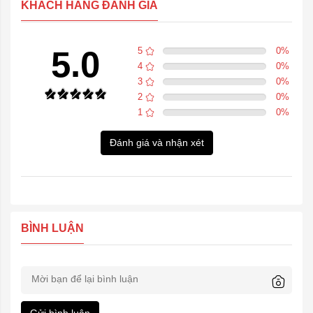
KHÁCH HÀNG ĐÁNH GIÁ
5.0
5
0
%
4
0
%
3
0
%
2
0
%
1
0
%
Đánh giá và nhận xét
BÌNH LUẬN