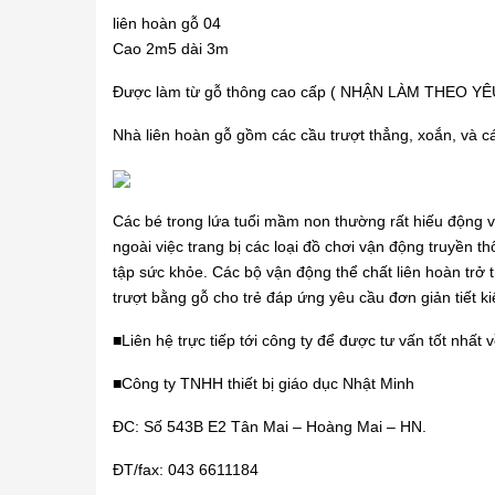
liên hoàn gỗ 04
Cao 2m5 dài 3m
Được làm từ gỗ thông cao cấp ( NHẬN LÀM THEO YÊ
Nhà liên hoàn gỗ
gồm các cầu trượt thẳng, xoắn, và c
Các bé trong lứa tuổi mầm non thường rất hiếu động 
ngoài việc trang bị các loại đồ chơi vận động truyền th
tập sức khỏe. Các bộ vận động thể chất liên hoàn trở 
trượt bằng gỗ cho trẻ đáp ứng yêu cầu đơn giản tiết 
■Liên hệ trực tiếp tới công ty để được tư vấn tốt nhất
■Công ty TNHH thiết bị giáo dục Nhật Minh
ĐC: Số 543B E2 Tân Mai – Hoàng Mai – HN.
ĐT/fax: 043 6611184