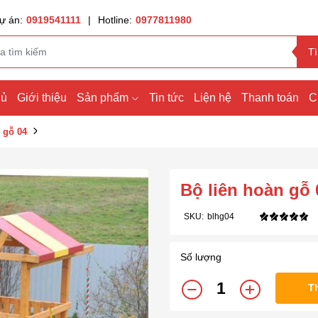
ự án:
0919541111
|
Hotline:
0977811980
T
hủ
Giới thiệu
Sản phẩm
Tin tức
Liện hệ
Thanh toán
C
 gỗ 04
Bộ liên hoàn gỗ 
SKU:
blhg04
Số lượng
T