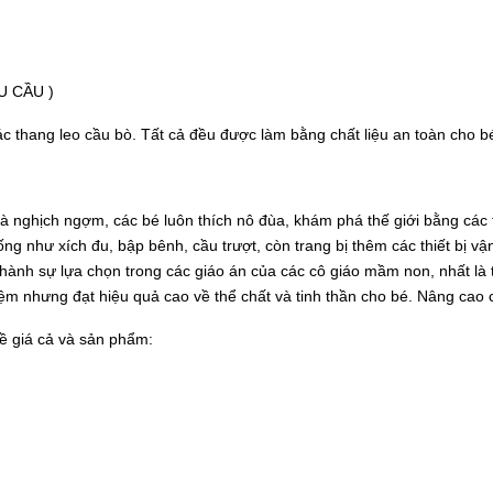
U CẦU )
ác thang leo cầu bò. Tất cả đều được làm bằng chất liệu an toàn cho b
và nghịch ngợm, các bé luôn thích nô đùa, khám phá thế giới bằng các
ống như xích đu, bập bênh, cầu trượt, còn trang bị thêm các thiết bị vậ
thành sự lựa chọn trong các giáo án của các cô giáo mầm non, nhất là 
kiệm nhưng đạt hiệu quả cao về thể chất và tinh thần cho bé. Nâng ca
 về giá cả và sản phẩm: