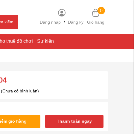
0
ìm kiếm
Đăng nhập
/
Đăng ký
Giỏ hàng
ho thuê đồ chơi
Sự kiện
04
(Chưa có bình luận)
hêm giỏ hàng
Thanh toán ngay