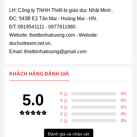
LH: Công ty TNHH Thiết bị giáo dục Nhật Minh .
ĐC: 543B E2 Tân Mai - Hoàng Mai - HN.
ĐT: 0919541111 - 0977811980 .
Website:
thietbinhatruong.com
- Website:
dochoitreem.net.vn.
Email:
thietbinhatruong@gmail.com
KHÁCH HÀNG ĐÁNH GIÁ
5.0
5
0
%
4
0
%
3
0
%
2
0
%
1
0
%
Đánh giá và nhận xét