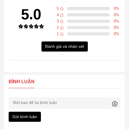
5.0
5
0
%
4
0
%
3
0
%
2
0
%
1
0
%
Đánh giá và nhận xét
BÌNH LUẬN
Gửi bình luận