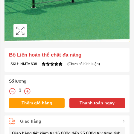
Bộ Liên hoàn thể chất đa năng
SKU:
NMTA 638
(Chưa có bình luận)
Số lượng
Thêm giỏ hàng
Thanh toán ngay
Giao hàng
Giao hàng tiết kiệm từ 16.000đ đến 25.000đ tùy từng tỉnh