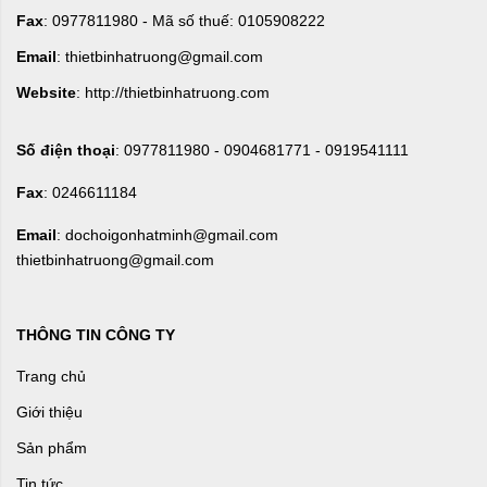
Fax
: 0977811980 - Mã số thuế: 0105908222
Email
: thietbinhatruong@gmail.com
Website
: http://thietbinhatruong.com
Số điện thoại
: 0977811980 - 0904681771 - 0919541111
Fax
: 0246611184
Email
: dochoigonhatminh@gmail.com
thietbinhatruong@gmail.com
THÔNG TIN CÔNG TY
Trang chủ
Giới thiệu
Sản phẩm
Tin tức