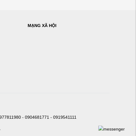
MẠNG XÃ HỘI
0977811980 - 0904681771 - 0919541111
4