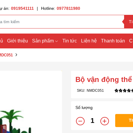
ự án:
0919541111
|
Hotline:
0977811980
T
hủ
Giới thiệu
Sản phẩm
Tin tức
Liện hệ
Thanh toán
C
NMDC051
Bộ vận động th
SKU:
NMDC051
Số lượng
T