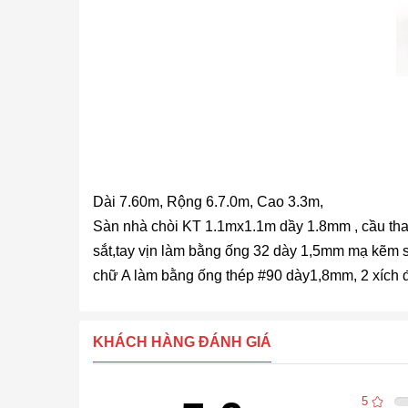
Dài 7.60m, Rộng 6.7.0m, Cao 3.3m,
Sàn nhà chòi KT 1.1mx1.1m dầy 1.8mm , cầu thang
sắt,tay vịn làm bằng ống 32 dày 1,5mm mạ kẽm 
chữ A làm bằng ống thép #90 dày1,8mm, 2 xích đ
KHÁCH HÀNG ĐÁNH GIÁ
5