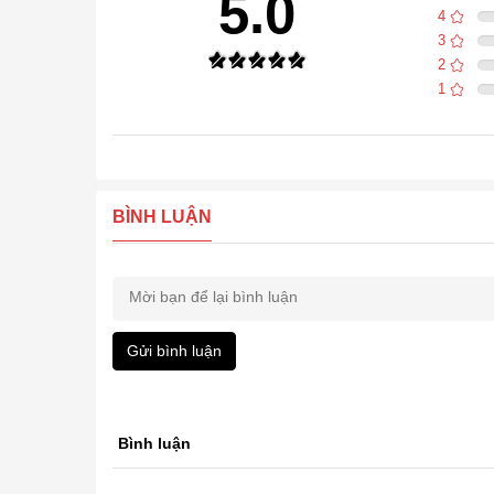
5.0
4
3
2
1
BÌNH LUẬN
Gửi bình luận
Bình luận