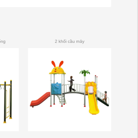
ống
2 khối cầu mây