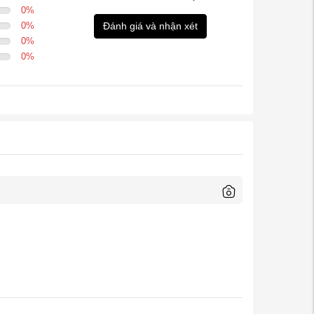
0
%
0
%
Đánh giá và nhận xét
0
%
0
%