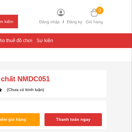
0
ìm kiếm
Đăng nhập
/
Đăng ký
Giỏ hàng
ho thuê đồ chơi
Sự kiện
ể chất NMDC051
(Chưa có bình luận)
hêm giỏ hàng
Thanh toán ngay