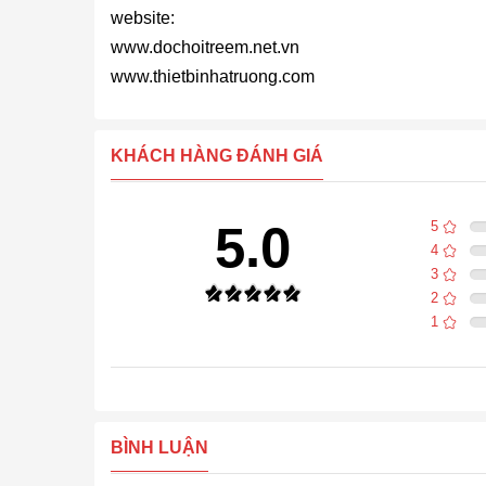
website:
www.dochoitreem.net.vn
www.thietbinhatruong.com
KHÁCH HÀNG ĐÁNH GIÁ
5.0
5
4
3
2
1
BÌNH LUẬN