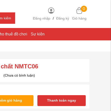
0
ìm kiếm
Đăng nhập
/
Đăng ký
Giỏ hàng
ho thuê đồ chơi
Sự kiện
 chất NMTC06
(Chưa có bình luận)
hêm giỏ hàng
Thanh toán ngay