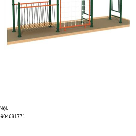
Nội.
 0904681771