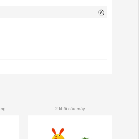
ống
2 khối cầu mây