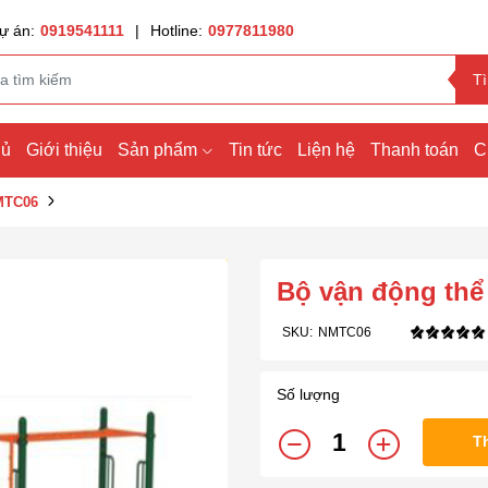
ự án:
0919541111
|
Hotline:
0977811980
T
hủ
Giới thiệu
Sản phẩm
Tin tức
Liện hệ
Thanh toán
C
NMTC06
Bộ vận động thể
SKU:
NMTC06
Số lượng
T