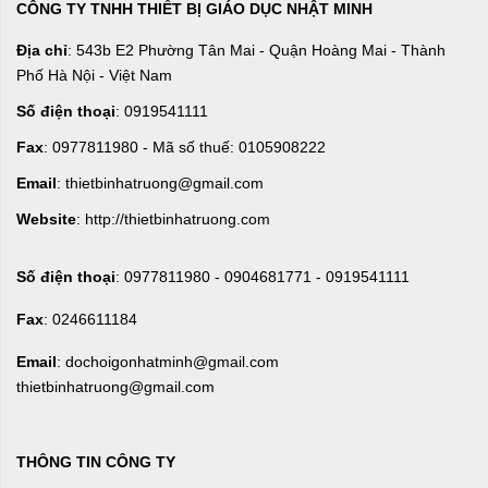
CÔNG TY TNHH THIẾT BỊ GIÁO DỤC NHẬT MINH
Địa chỉ
: 543b E2 Phường Tân Mai - Quận Hoàng Mai - Thành
Phố Hà Nội - Việt Nam
Số điện thoại
: 0919541111
Fax
: 0977811980 - Mã số thuế: 0105908222
Email
: thietbinhatruong@gmail.com
Website
: http://thietbinhatruong.com
Số điện thoại
: 0977811980 - 0904681771 - 0919541111
Fax
: 0246611184
Email
: dochoigonhatminh@gmail.com
thietbinhatruong@gmail.com
THÔNG TIN CÔNG TY