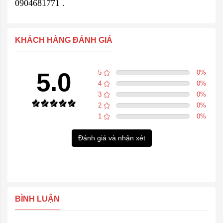
0904681771 .
KHÁCH HÀNG ĐÁNH GIÁ
5.0
5
0
%
4
0
%
3
0
%
2
0
%
1
0
%
Đánh giá và nhận xét
BÌNH LUẬN