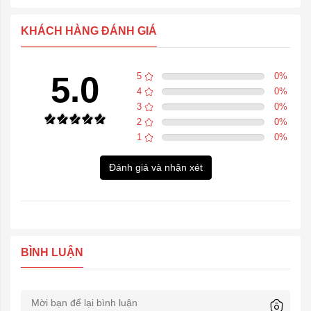
KHÁCH HÀNG ĐÁNH GIÁ
5.0
5
0
%
4
0
%
3
0
%
2
0
%
1
0
%
Đánh giá và nhận xét
BÌNH LUẬN