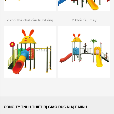
2 khối thể chất cầu trượt ống
2 khối cầu mây
CÔNG TY TNHH THIẾT BỊ GIÁO DỤC NHẬT MINH