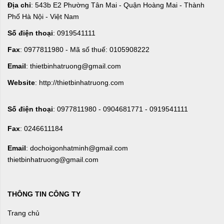
Địa chỉ
: 543b E2 Phường Tân Mai - Quận Hoàng Mai - Thành
Phố Hà Nội - Việt Nam
Số điện thoại
: 0919541111
Fax
: 0977811980 - Mã số thuế: 0105908222
Email
: thietbinhatruong@gmail.com
Website
: http://thietbinhatruong.com
Số điện thoại
: 0977811980 - 0904681771 - 0919541111
Fax
: 0246611184
Email
: dochoigonhatminh@gmail.com
thietbinhatruong@gmail.com
THÔNG TIN CÔNG TY
Trang chủ