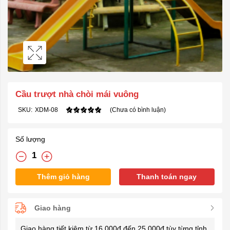
Cầu trượt nhà chòi mái vuông
SKU:
XDM-08
(Chưa có bình luận)
Số lượng
Thêm giỏ hàng
Thanh toán ngay
Giao hàng
Giao hàng tiết kiệm từ 16.000đ đến 25.000đ tùy từng tỉnh