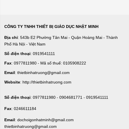
CÔNG TY TNHH THIẾT BỊ GIÁO DỤC NHẬT MINH
Địa chỉ
: 543b E2 Phường Tân Mai - Quận Hoàng Mai - Thành
Phố Hà Nội - Việt Nam
Số điện thoại
: 0919541111
Fax
: 0977811980 - Mã số thuế: 0105908222
Email
: thietbinhatruong@gmail.com
Website
: http://thietbinhatruong.com
Số điện thoại
: 0977811980 - 0904681771 - 0919541111
Fax
: 0246611184
Email
: dochoigonhatminh@gmail.com
thietbinhatruong@gmail.com