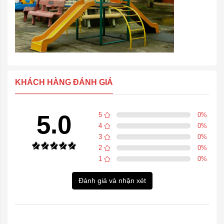
KHÁCH HÀNG ĐÁNH GIÁ
5.0
5
0
%
4
0
%
3
0
%
2
0
%
1
0
%
Đánh giá và nhận xét