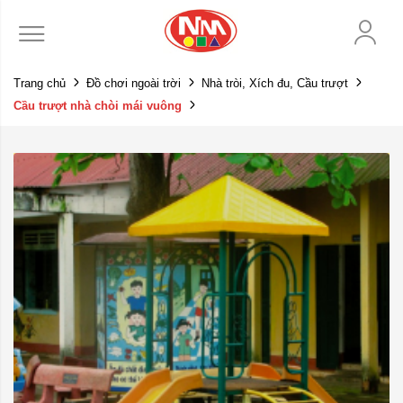
Trang chủ
Đồ chơi ngoài trời
Nhà tròi, Xích đu, Cầu trượt
Cầu trượt nhà chòi mái vuông