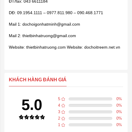
ĐT/fax: 043 6611184
DĐ: 09.1954.1111 – 0977.811.980 – 090.468.1771
Mail 1:
dochoigonhatminh@gmail.com
Mail 2:
thietbinhatruong@gmail.com
Website: thietbinhatruong.com Website: dochoitreem.net.vn
KHÁCH HÀNG ĐÁNH GIÁ
5.0
5
0
%
4
0
%
3
0
%
2
0
%
1
0
%