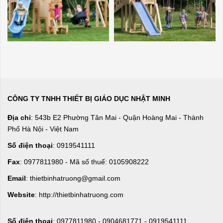
CÔNG TY TNHH THIẾT BỊ GIÁO DỤC NHẬT MINH
Địa chỉ
: 543b E2 Phường Tân Mai - Quận Hoàng Mai - Thành
Phố Hà Nội - Việt Nam
Số điện thoại
: 0919541111
Fax
: 0977811980 - Mã số thuế: 0105908222
Email
: thietbinhatruong@gmail.com
Website
: http://thietbinhatruong.com
Số điện thoại
: 0977811980 - 0904681771 - 0919541111