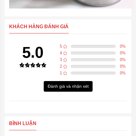
KHÁCH HÀNG ĐÁNH GIÁ
5.0
5
0
%
4
0
%
3
0
%
2
0
%
1
0
%
Đánh giá và nhận xét
BÌNH LUẬN