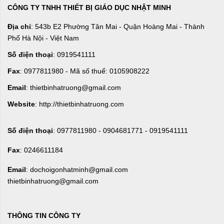
CÔNG TY TNHH THIẾT BỊ GIÁO DỤC NHẬT MINH
Địa chỉ
: 543b E2 Phường Tân Mai - Quận Hoàng Mai - Thành
Phố Hà Nội - Việt Nam
Số điện thoại
: 0919541111
Fax
: 0977811980 - Mã số thuế: 0105908222
Email
: thietbinhatruong@gmail.com
Website
: http://thietbinhatruong.com
Số điện thoại
: 0977811980 - 0904681771 - 0919541111
Fax
: 0246611184
Email
: dochoigonhatminh@gmail.com
thietbinhatruong@gmail.com
THÔNG TIN CÔNG TY