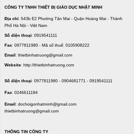
CÔNG TY TNHH THIẾT BỊ GIÁO DỤC NHẬT MINH
Địa chỉ
: 543b E2 Phường Tân Mai - Quận Hoàng Mai - Thành
Phố Hà Nội - Việt Nam
Số điện thoại
: 0919541111
Fax
: 0977811980 - Mã số thuế: 0105908222
Email
: thietbinhatruong@gmail.com
Website
: http://thietbinhatruong.com
Số điện thoại
: 0977811980 - 0904681771 - 0919541111
Fax
: 0246611184
Email
: dochoigonhatminh@gmail.com
thietbinhatruong@gmail.com
THÔNG TIN CÔNG TY