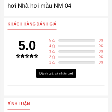
hơi Nhà hơi mẫu NM 04
KHÁCH HÀNG ĐÁNH GIÁ
5.0
5
0
%
4
0
%
3
0
%
2
0
%
1
0
%
Đánh giá và nhận xét
BÌNH LUẬN