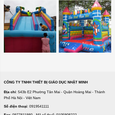
CÔNG TY TNHH THIẾT BỊ GIÁO DỤC NHẬT MINH
Địa chỉ
: 543b E2 Phường Tân Mai - Quận Hoàng Mai - Thành
Phố Hà Nội - Việt Nam
Số điện thoại
: 0919541111
Fax
: 0977811980 - Mã số thuế: 0105908222