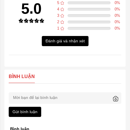
5.0
5
0
%
4
0
%
3
0
%
2
0
%
1
0
%
Đánh giá và nhận xét
BÌNH LUẬN
Gửi bình luận
Bình luận