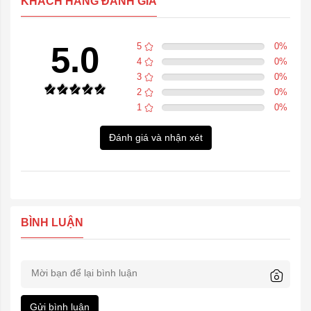
KHÁCH HÀNG ĐÁNH GIÁ
5.0
5
0
%
4
0
%
3
0
%
2
0
%
1
0
%
Đánh giá và nhận xét
BÌNH LUẬN
Gửi bình luận