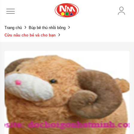
Trang chủ
Búp bê thú nhồi bông
Cừu nâu cho bé và cho bạn