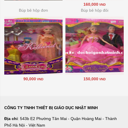
160,000
VND
Búp bê hộp đơn
Búp bê hộp đôi
90,000
150,000
VND
VND
CÔNG TY TNHH THIẾT BỊ GIÁO DỤC NHẬT MINH
Địa chỉ
: 543b E2 Phường Tân Mai - Quận Hoàng Mai - Thành
Phố Hà Nội - Việt Nam