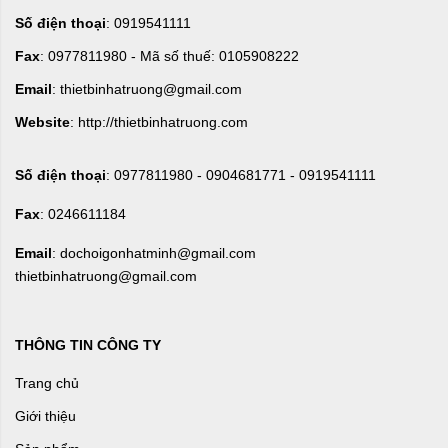
Số điện thoại
: 0919541111
Fax
: 0977811980 - Mã số thuế: 0105908222
Email
: thietbinhatruong@gmail.com
Website
: http://thietbinhatruong.com
Số điện thoại
: 0977811980 - 0904681771 - 0919541111
Fax
: 0246611184
Email
: dochoigonhatminh@gmail.com
thietbinhatruong@gmail.com
THÔNG TIN CÔNG TY
Trang chủ
Giới thiệu