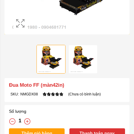
Đua Moto FF (màn42in)
SKU:
NMGDX08
(Chưa có bình luận)
Số lượng
Thêm giỏ hàng
Thanh toán ngay