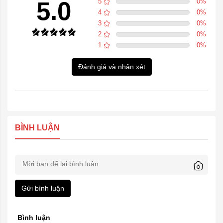
5.0
5
0
%
4
0
%
3
0
%
2
0
%
1
0
%
Đánh giá và nhận xét
BÌNH LUẬN
Gửi bình luận
Bình luận