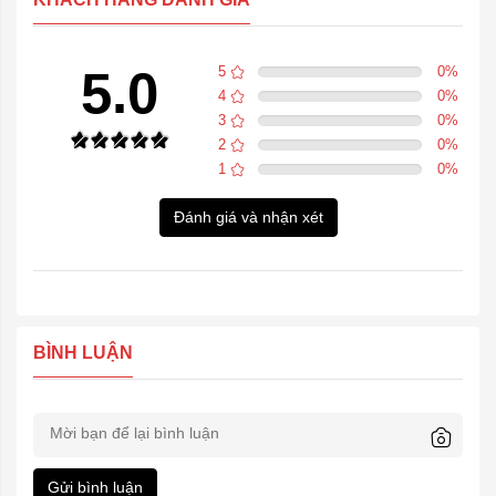
5.0
5
0
%
4
0
%
3
0
%
2
0
%
1
0
%
Đánh giá và nhận xét
BÌNH LUẬN
Gửi bình luận