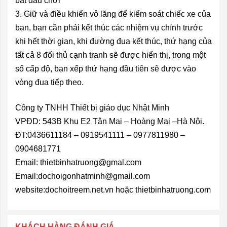
bắt đầu chơi
3. Giữ và điều khiển vô lăng để kiểm soát chiếc xe của
bạn, bạn cần phải kết thúc các nhiệm vụ chính trước
khi hết thời gian, khi đường đua kết thúc, thứ hạng của
tất cả 8 đối thủ cạnh tranh sẽ được hiển thị, trong một
số cấp độ, bạn xếp thứ hạng đầu tiên sẽ được vào
vòng đua tiếp theo.
Công ty TNHH Thiết bị giáo dục Nhật Minh
VPĐD: 543B Khu E2 Tân Mai – Hoàng Mai –Hà Nội.
ĐT:0436611184 – 0919541111 – 0977811980 –
0904681771
Email: thietbinhatruong@gmal.com
Email:dochoigonhatminh@gmail.com
website:dochoitreem.net.vn hoặc
thietbinhatruong.com
KHÁCH HÀNG ĐÁNH GIÁ