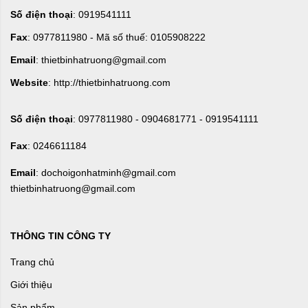
Số điện thoại
: 0919541111
Fax
: 0977811980 - Mã số thuế: 0105908222
Email
: thietbinhatruong@gmail.com
Website
: http://thietbinhatruong.com
Số điện thoại
: 0977811980 - 0904681771 - 0919541111
Fax
: 0246611184
Email
: dochoigonhatminh@gmail.com
thietbinhatruong@gmail.com
THÔNG TIN CÔNG TY
Trang chủ
Giới thiệu
Sản phẩm