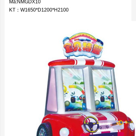
Mã:NMGDX10
KT：W1650*D1200*H2100