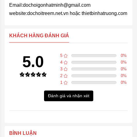
Email:dochoigonhatminh@gmail.com
website:dochoitreem.net.vn hoặc thietbinhatruong.com
KHÁCH HÀNG ĐÁNH GIÁ
5.0
5
0
%
4
0
%
3
0
%
2
0
%
1
0
%
Đánh giá và nhận xét
BÌNH LUẬN