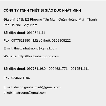
CÔNG TY TNHH THIẾT BỊ GIÁO DỤC NHẬT MINH
Địa chỉ
: 543b E2 Phường Tân Mai - Quận Hoàng Mai - Thành
Phố Hà Nội - Việt Nam
Số điện thoại
: 0919541111
Fax
: 0977811980 - Mã số thuế: 0105908222
Email
: thietbinhatruong@gmail.com
Website
: http://thietbinhatruong.com
Số điện thoại
: 0977811980 - 0904681771 - 0919541111
Fax
: 0246611184
Email
: dochoigonhatminh@gmail.com
thietbinhatruong@gmail.com