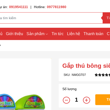
ự án:
0919541111
|
Hotline:
0977811980
T
hủ
Giới thiệu
Sản phẩm
Tin tức
Liện hệ
Thanh toán
C
Gắp thú bông si
SKU:
NMGGT07
Số lượng
T