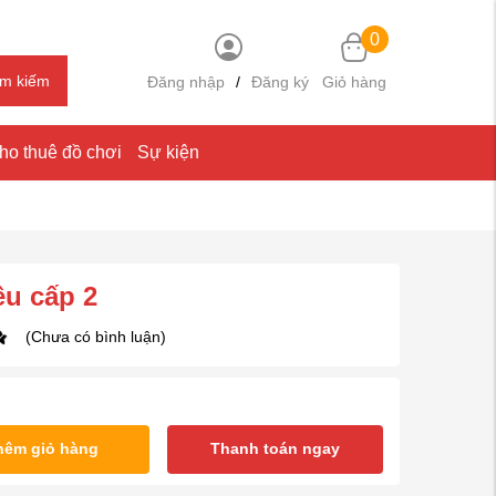
0
ìm kiếm
Đăng nhập
/
Đăng ký
Giỏ hàng
ho thuê đồ chơi
Sự kiện
êu cấp 2
(Chưa có bình luận)
hêm giỏ hàng
Thanh toán ngay