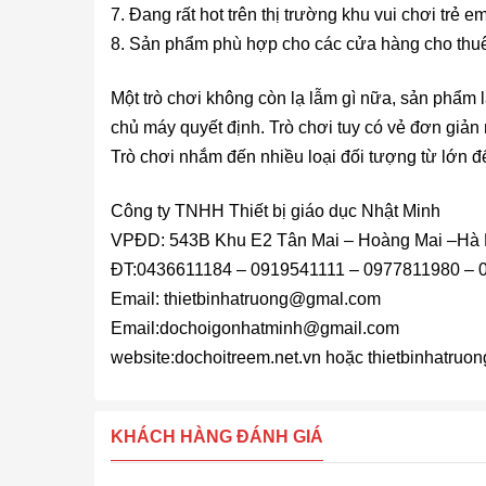
7. Đang rất hot trên thị trường khu vui chơi trẻ em
8. Sản phẩm phù hợp cho các cửa hàng cho thuê, 
Một trò chơi không còn lạ lẫm gì nữa, sản phẩm 
chủ máy quyết định. Trò chơi tuy có vẻ đơn giản 
Trò chơi nhắm đến nhiều loại đối tượng từ lớn đ
Công ty TNHH Thiết bị giáo dục Nhật Minh
VPĐD: 543B Khu E2 Tân Mai – Hoàng Mai –Hà 
ĐT:0436611184 – 0919541111 – 0977811980 –
Email: thietbinhatruong@gmal.com
Email:dochoigonhatminh@gmail.com
website:dochoitreem.net.vn hoặc thietbinhatruo
KHÁCH HÀNG ĐÁNH GIÁ