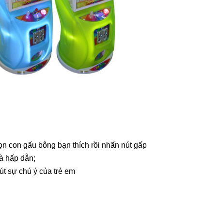
ọn con gấu bông bạn thích rồi nhấn nút gấp
à hấp dẫn;
út sự chú ý của trẻ em