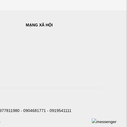
MẠNG XÃ HỘI
0977811980 - 0904681771 - 0919541111
4