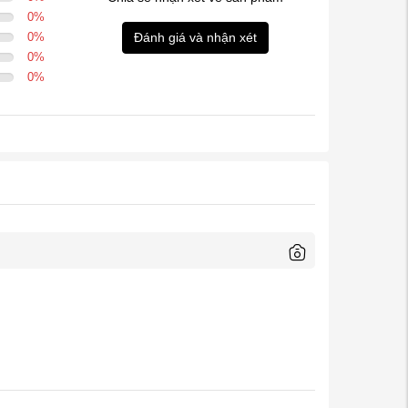
0
%
0
%
Đánh giá và nhận xét
0
%
0
%