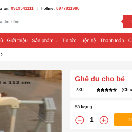
ự án:
0919541111
|
Hotline:
0977811980
T
hủ
Giới thiệu
Sản phẩm
Tin tức
Liện hệ
Thanh toán
C
Ghế đu cho bé
(Chưa
SKU:
Số lượng
T