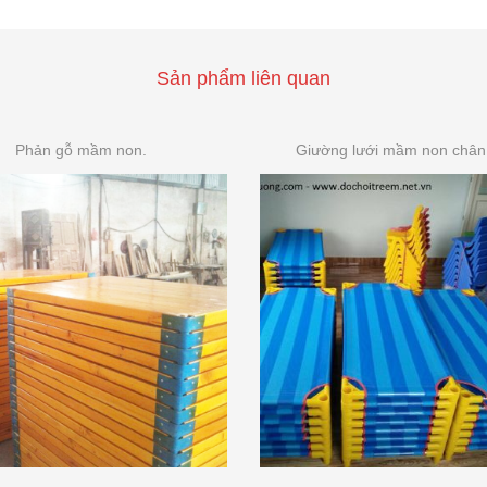
Sản phẩm liên quan
Phản gỗ mầm non.
Giường lưới mầm non chân 