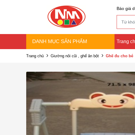
Báo giá d
DANH MỤC SẢN PHẨM
Trang c
Trang chủ
Giường nôi cũi , ghế ăn bột
Ghế đu cho bé