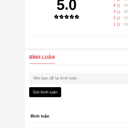
5.0
4
3
2
1
BÌNH LUẬN
Gửi bình luận
Bình luận