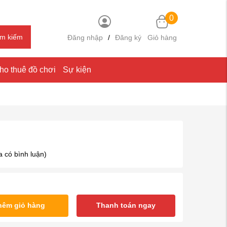
0
ìm kiếm
Đăng nhập
/
Đăng ký
Giỏ hàng
ho thuê đồ chơi
Sự kiện
 có bình luận)
hêm giỏ hàng
Thanh toán ngay