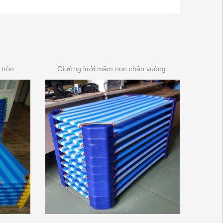
tròn
Giường lưới mầm non chân vuông.