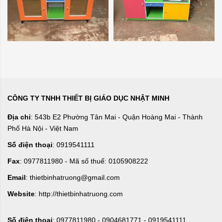
CÔNG TY TNHH THIẾT BỊ GIÁO DỤC NHẬT MINH
Địa chỉ
: 543b E2 Phường Tân Mai - Quận Hoàng Mai - Thành
Phố Hà Nội - Việt Nam
Số điện thoại
: 0919541111
Fax
: 0977811980 - Mã số thuế: 0105908222
Email
: thietbinhatruong@gmail.com
Website
: http://thietbinhatruong.com
Số điện thoại
: 0977811980 - 0904681771 - 0919541111