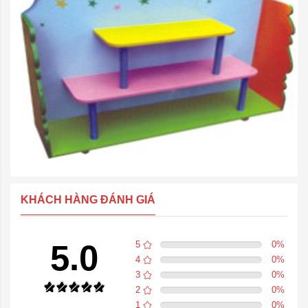
KHÁCH HÀNG ĐÁNH GIÁ
5.0
5
0
%
4
0
%
3
0
%
2
0
%
1
0
%