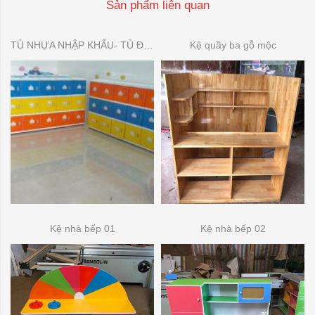
Sản phẩm liên quan
TỦ NHỰA NHẬP KHẨU- TỦ ĐỂ ĐỒ DÙNG MẦN NON
Kệ quầy ba gỗ mộc
Kệ nhà bếp 01
Kệ nhà bếp 02