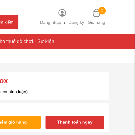
0
ìm kiếm
Đăng nhập
/
Đăng ký
Giỏ hàng
ho thuê đồ chơi
Sự kiện
nox
 có bình luận)
hêm giỏ hàng
Thanh toán ngay