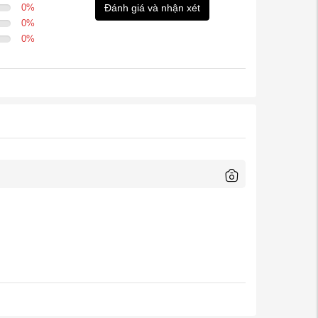
0
%
Đánh giá và nhận xét
0
%
0
%