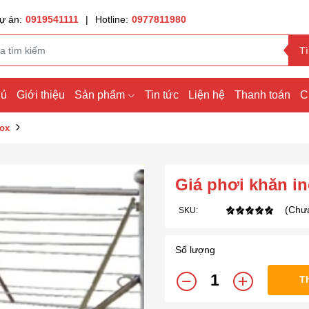
ự án:
0919541111
|
Hotline:
0977811980
T
hủ
Giới thiệu
Sản phẩm
Tin tức
Liện hệ
Thanh toán
C
nox
Giá phơi khăn i
(Chưa
SKU:
Số lượng
T