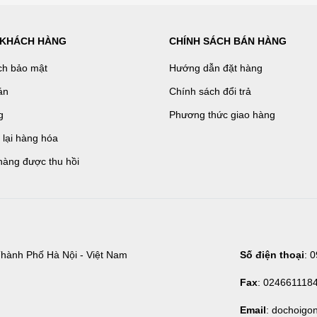
 KHÁCH HÀNG
CHÍNH SÁCH BÁN HÀNG
ch bảo mật
Hướng dẫn đặt hàng
án
Chính sách đổi trả
g
Phương thức giao hàng
ả lại hàng hóa
hàng được thu hồi
hành Phố Hà Nội - Việt Nam
Số điện thoại
: 
Fax
: 024661118
Email
: dochoigo