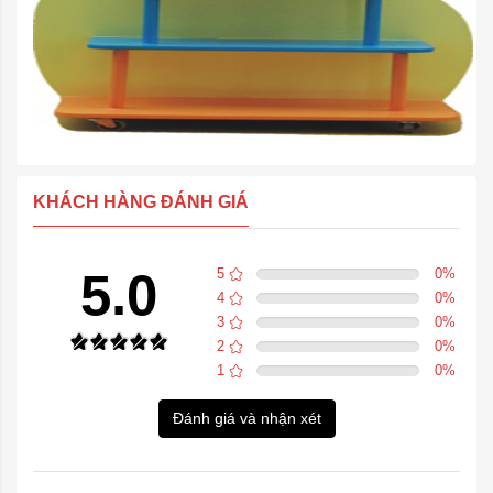
KHÁCH HÀNG ĐÁNH GIÁ
5.0
5
0
%
4
0
%
3
0
%
2
0
%
1
0
%
Đánh giá và nhận xét