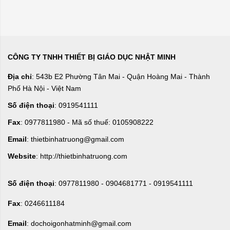
CÔNG TY TNHH THIẾT BỊ GIÁO DỤC NHẬT MINH
Địa chỉ
: 543b E2 Phường Tân Mai - Quận Hoàng Mai - Thành
Phố Hà Nội - Việt Nam
Số điện thoại
: 0919541111
Fax
: 0977811980 - Mã số thuế: 0105908222
Email
: thietbinhatruong@gmail.com
Website
: http://thietbinhatruong.com
Số điện thoại
: 0977811980 - 0904681771 - 0919541111
Fax
: 0246611184
Email
: dochoigonhatminh@gmail.com