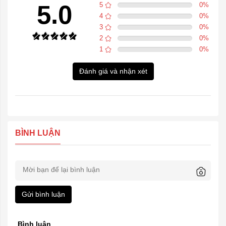
5.0
5
0
%
4
0
%
3
0
%
2
0
%
1
0
%
Đánh giá và nhận xét
BÌNH LUẬN
Gửi bình luận
Bình luận