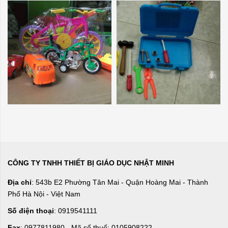
CÔNG TY TNHH THIẾT BỊ GIÁO DỤC NHẬT MINH
Địa chỉ
: 543b E2 Phường Tân Mai - Quận Hoàng Mai - Thành
Phố Hà Nội - Việt Nam
Số điện thoại
: 0919541111
Fax
: 0977811980 - Mã số thuế: 0105908222