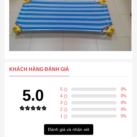
KHÁCH HÀNG ĐÁNH GIÁ
5.0
5
0
%
4
0
%
3
0
%
2
0
%
1
0
%
Đánh giá và nhận xét