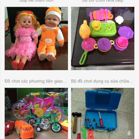
Búp bê mầm non
Bộ Đồ Chơi Nhà Bếp
Đồ chơi các phương tiện giao thông
Bộ đồ chơi dụng cụ sửa chữa đồ dùng gia đình