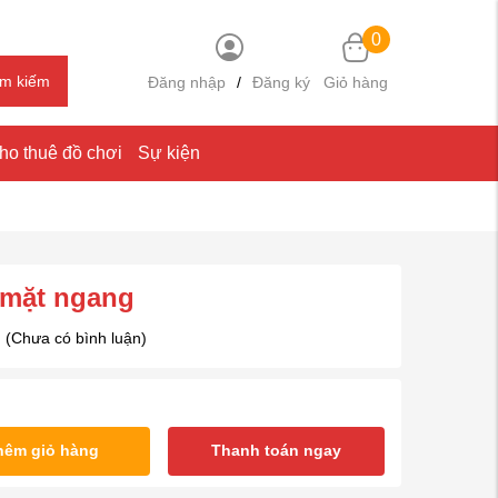
0
ìm kiếm
Đăng nhập
/
Đăng ký
Giỏ hàng
ho thuê đồ chơi
Sự kiện
 mặt ngang
(Chưa có bình luận)
hêm giỏ hàng
Thanh toán ngay