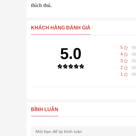
thích thú.
KHÁCH HÀNG ĐÁNH GIÁ
5.0
5
4
3
2
1
BÌNH LUẬN