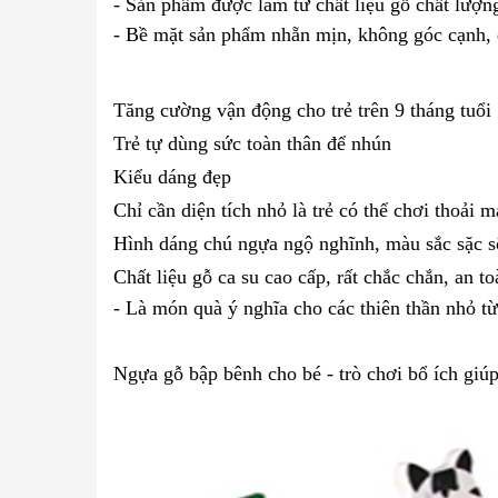
- Sản phẩm được làm từ chất liệu gỗ chất lượn
- Bề mặt sản phẩm nhẵn mịn, không góc cạnh, 
Tăng cường vận động cho trẻ trên 9 tháng tuổi
Trẻ tự dùng sức toàn thân để nhún
Kiểu dáng đẹp
Chỉ cần diện tích nhỏ là trẻ có thể chơi thoải m
Hình dáng chú ngựa ngộ nghĩnh, màu sắc sặc sỡ
Chất liệu gỗ ca su cao cấp, rất chắc chắn, an to
- Là món quà ý nghĩa cho các thiên thần nhỏ từ
Ngựa gỗ bập bênh cho bé - trò chơi bổ ích giú