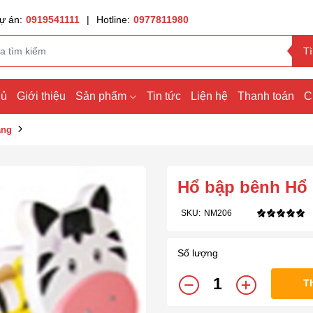
ự án:
0919541111
|
Hotline:
0977811980
T
hủ
Giới thiệu
Sản phẩm
Tin tức
Liện hệ
Thanh toán
C
ang
Hổ bập bênh Hổ
SKU:
NM206
Số lượng
T