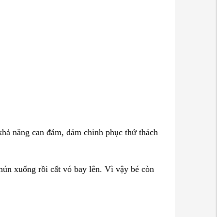
 khả năng can đảm, dám chinh phục thử thách
hún xuống rồi cất vó bay lên. Vì vậy bé còn