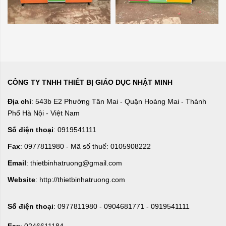
CÔNG TY TNHH THIẾT BỊ GIÁO DỤC NHẬT MINH
Địa chỉ
: 543b E2 Phường Tân Mai - Quận Hoàng Mai - Thành
Phố Hà Nội - Việt Nam
Số điện thoại
: 0919541111
Fax
: 0977811980 - Mã số thuế: 0105908222
Email
: thietbinhatruong@gmail.com
Website
: http://thietbinhatruong.com
Số điện thoại
: 0977811980 - 0904681771 - 0919541111