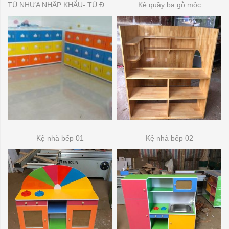
TỦ NHỰA NHẬP KHẨU- TỦ ĐỂ ĐỒ DÙNG MẦN NON
Kệ quầy ba gỗ mộc
Kệ nhà bếp 01
Kệ nhà bếp 02