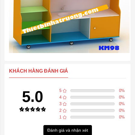
KHÁCH HÀNG ĐÁNH GIÁ
5.0
5
0
%
4
0
%
3
0
%
2
0
%
1
0
%
Đánh giá và nhận xét