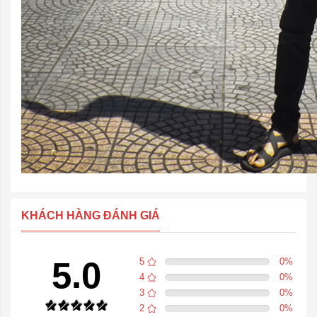
KHÁCH HÀNG ĐÁNH GIÁ
5.0
5
0
%
4
0
%
3
0
%
2
0
%