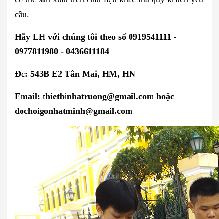
cầu.
Hãy LH với chúng tôi theo số 0919541111 -
0977811980 - 0436611184
Đc: 543B E2 Tân Mai, HM, HN
Email: thietbinhatruong@gmail.com hoặc
dochoigonhatminh@gmail.com