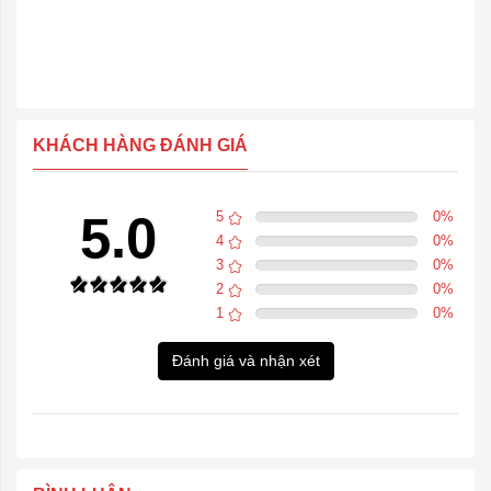
KHÁCH HÀNG ĐÁNH GIÁ
5.0
5
0
%
4
0
%
3
0
%
2
0
%
1
0
%
Đánh giá và nhận xét