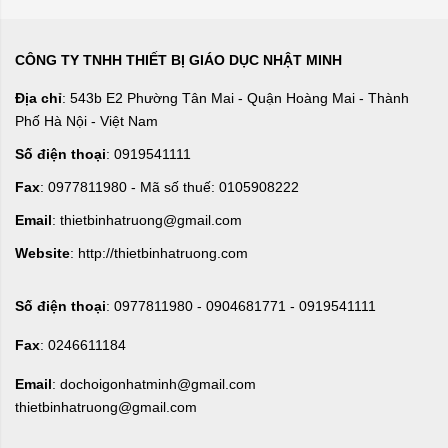
CÔNG TY TNHH THIẾT BỊ GIÁO DỤC NHẬT MINH
Địa chỉ
: 543b E2 Phường Tân Mai - Quận Hoàng Mai - Thành
Phố Hà Nội - Việt Nam
Số điện thoại
: 0919541111
Fax
: 0977811980 - Mã số thuế: 0105908222
Email
: thietbinhatruong@gmail.com
Website
: http://thietbinhatruong.com
Số điện thoại
: 0977811980 - 0904681771 - 0919541111
Fax
: 0246611184
Email
: dochoigonhatminh@gmail.com
thietbinhatruong@gmail.com