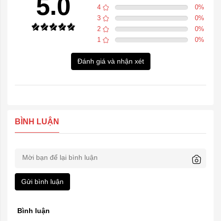
5.0
4
0
%
3
0
%
2
0
%
1
0
%
Đánh giá và nhận xét
BÌNH LUẬN
Gửi bình luận
Bình luận