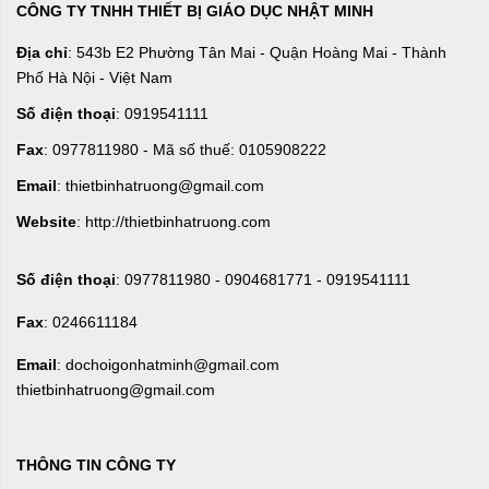
CÔNG TY TNHH THIẾT BỊ GIÁO DỤC NHẬT MINH
Địa chỉ
: 543b E2 Phường Tân Mai - Quận Hoàng Mai - Thành
Phố Hà Nội - Việt Nam
Số điện thoại
: 0919541111
Fax
: 0977811980 - Mã số thuế: 0105908222
Email
: thietbinhatruong@gmail.com
Website
: http://thietbinhatruong.com
Số điện thoại
: 0977811980 - 0904681771 - 0919541111
Fax
: 0246611184
Email
: dochoigonhatminh@gmail.com
thietbinhatruong@gmail.com
THÔNG TIN CÔNG TY