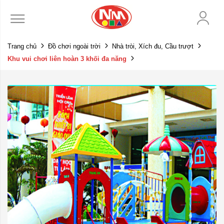
Trang chủ
Đồ chơi ngoài trời
Nhà tròi, Xích đu, Cầu trượt
Khu vui chơi liên hoàn 3 khối đa năng