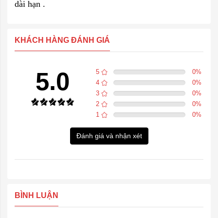
dài hạn .
KHÁCH HÀNG ĐÁNH GIÁ
5.0
5
0
%
4
0
%
3
0
%
2
0
%
1
0
%
Đánh giá và nhận xét
BÌNH LUẬN