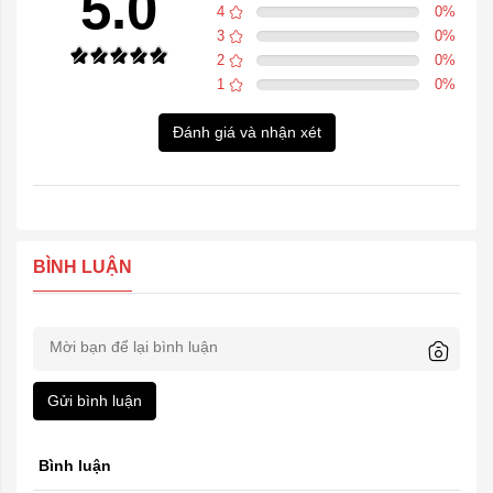
5.0
4
0
%
3
0
%
2
0
%
1
0
%
Đánh giá và nhận xét
BÌNH LUẬN
Gửi bình luận
Bình luận