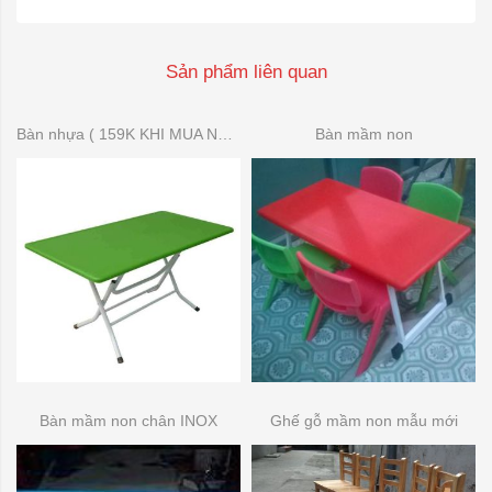
Sản phẩm liên quan
Bàn nhựa ( 159K KHI MUA NHIỀU)
Bàn mầm non
Bàn mầm non chân INOX
Ghế gỗ mầm non mẫu mới