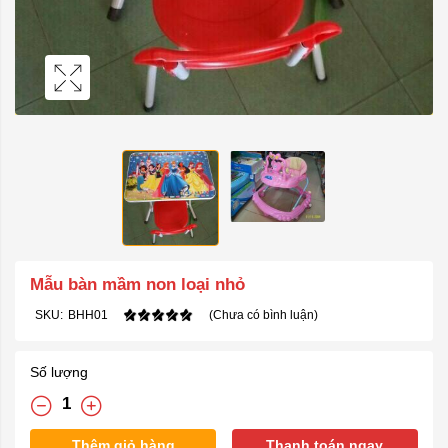
Mẫu bàn mầm non loại nhỏ
SKU:
BHH01
(Chưa có bình luận)
Số lượng
Thêm giỏ hàng
Thanh toán ngay