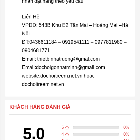
nhận đặt hàng theo yêu cầu
Liên Hệ
VPĐD: 543B Khu E2 Tân Mai – Hoàng Mai –Hà
Nội.
ĐT:0436611184 – 0919541111 – 0977811980 –
0904681771
Email: thietbinhatruong@gmal.com
Email:dochoigonhatminh@gmail.com
website:dochoitreem.net.vn hoặc
dochoitreem.net.vn
KHÁCH HÀNG ĐÁNH GIÁ
5.0
5
0
%
4
0
%