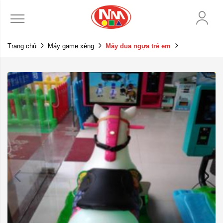
Trang chủ
Máy game xèng
Máy đua ngựa trẻ em