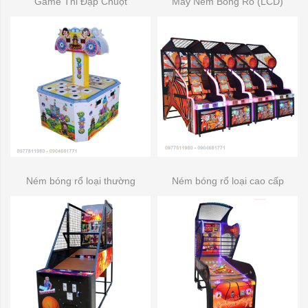
Game Thi Đập Chuột
Máy Ném Bóng Rổ (LCD)
Ném bóng rổ loại thường
Ném bóng rổ loại cao cấp