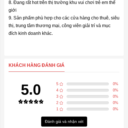
8. Đang rất hot trên thị trường khu vui chơi trẻ em thế
giới
9. Sản phẩm phù hợp cho các cửa hàng cho thuê, siêu
thị, trung tâm thương mại, công viên giải trí và mục
đích kinh doanh khác.
KHÁCH HÀNG ĐÁNH GIÁ
5.0
5
0
%
4
0
%
3
0
%
2
0
%
1
0
%
Đánh giá và nhận xét