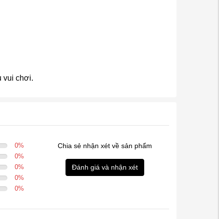
 vui chơi.
0
%
Chia sẻ nhận xét về sản phẩm
0
%
0
%
Đánh giá và nhận xét
0
%
0
%