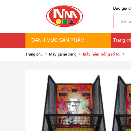
Báo giá d
DANH MỤC SẢN PHẨM
Trang c
Trang chủ
Máy game xèng
Máy ném bóng rổ to