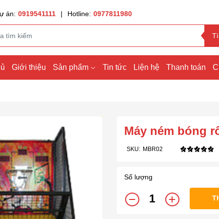
ự án:
0919541111
|
Hotline:
0977811980
T
hủ
Giới thiệu
Sản phẩm
Tin tức
Liện hệ
Thanh toán
C
Máy ném bóng rổ
SKU:
MBR02
Số lượng
T