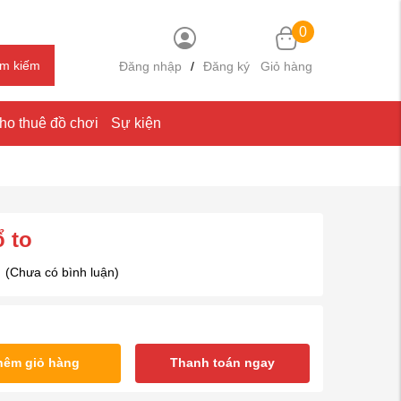
0
ìm kiếm
Đăng nhập
/
Đăng ký
Giỏ hàng
ho thuê đồ chơi
Sự kiện
 to
(Chưa có bình luận)
hêm giỏ hàng
Thanh toán ngay