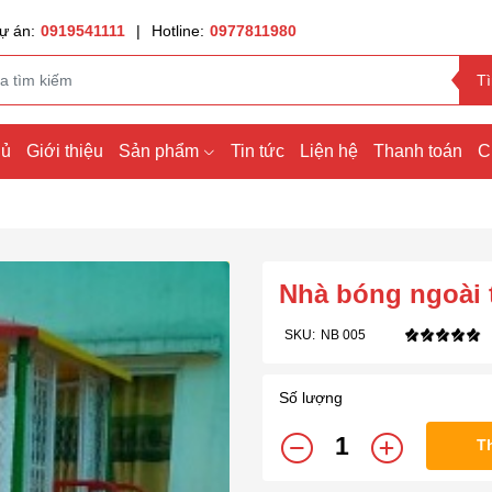
ự án:
0919541111
|
Hotline:
0977811980
T
hủ
Giới thiệu
Sản phẩm
Tin tức
Liện hệ
Thanh toán
C
Nhà bóng ngoài 
SKU:
NB 005
Số lượng
T