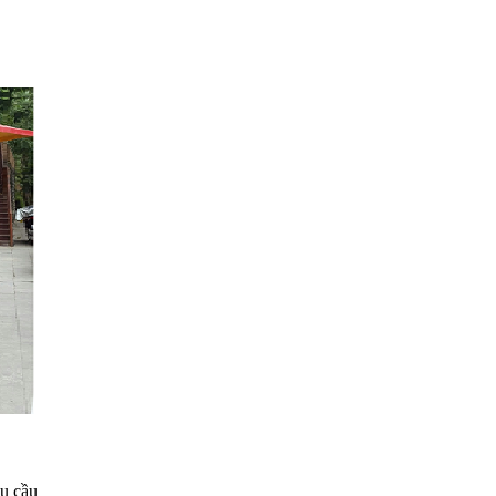
êu cầu