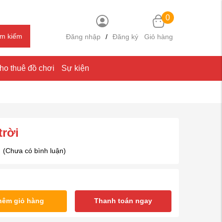
0
ìm kiếm
Đăng nhập
/
Đăng ký
Giỏ hàng
ho thuê đồ chơi
Sự kiện
trời
(Chưa có bình luận)
hêm giỏ hàng
Thanh toán ngay