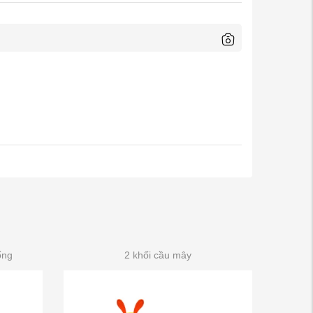
ống
2 khối cầu mây