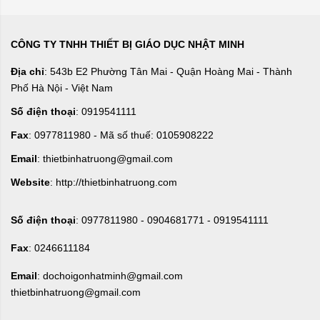
CÔNG TY TNHH THIẾT BỊ GIÁO DỤC NHẬT MINH
Địa chỉ
: 543b E2 Phường Tân Mai - Quận Hoàng Mai - Thành
Phố Hà Nội - Việt Nam
Số điện thoại
: 0919541111
Fax
: 0977811980 - Mã số thuế: 0105908222
Email
: thietbinhatruong@gmail.com
Website
: http://thietbinhatruong.com
Số điện thoại
: 0977811980 - 0904681771 - 0919541111
Fax
: 0246611184
Email
: dochoigonhatminh@gmail.com
thietbinhatruong@gmail.com