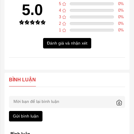
5.0
5
0
%
4
0
%
3
0
%
2
0
%
1
0
%
Đánh giá và nhận xét
BÌNH LUẬN
Gửi bình luận
Bình luận