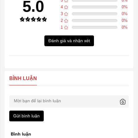
5.0
5
0
%
4
0
%
3
0
%
2
0
%
1
0
%
Đánh giá và nhận xét
BÌNH LUẬN
Gửi bình luận
Bình luận