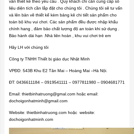
vấn thiết kế theo yêu cầu . Quý khách chỉ cần cung cấp số
liệu diện tích cần lắp đặt cho chúng tôi . Chúng tôi sẽ tư vấn
và lên bản vẽ thiết kế kèm bảng kê chi tiết sản phẩm cho
toàn bộ khu vui chơi. Các sản phẩm đều được nhập khẩu
chính hang , đảm bảo chất lượng độ an toàn khi sử dụng .
Bảo hành dài hạn .Nhà liên hoàn , khu vui chơi trẻ em
Hãy LH với chúng tôi
Công ty TNHH Thiết bị giáo dục Nhật Minh
VPĐD: 543B Khu E2 Tân Mai – Hoàng Mai –Hà Nội.
ĐT: 0436611184 – 0919541111 – 0977811980 – 0904681771
Email:
thietbinhatruong@gmal.com
hoặc email:
dochoigonhatminh@gmail.com
Website: thietbinhatruong.com hoặc website:
dochoigonhatminh.com