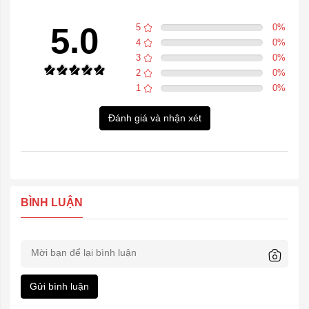
5.0
5
0
%
4
0
%
3
0
%
2
0
%
1
0
%
Đánh giá và nhận xét
BÌNH LUẬN
Gửi bình luận