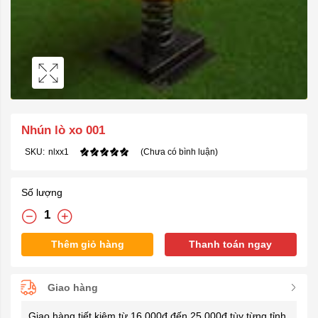
Nhún lò xo 001
SKU:
nlxx1
(Chưa có bình luận)
Số lượng
Thêm giỏ hàng
Thanh toán ngay
Giao hàng
Giao hàng tiết kiệm từ 16.000đ đến 25.000đ tùy từng tỉnh