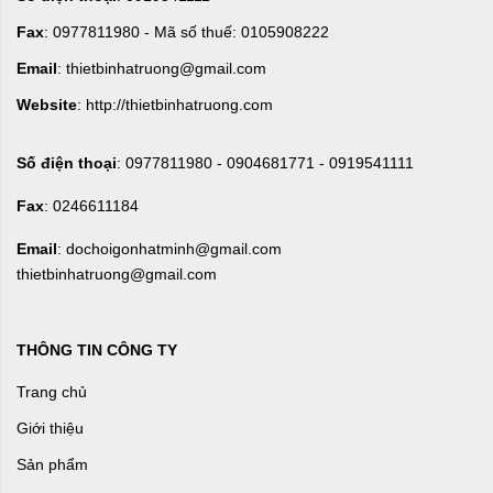
Fax
: 0977811980 - Mã số thuế: 0105908222
Email
: thietbinhatruong@gmail.com
Website
: http://thietbinhatruong.com
Số điện thoại
: 0977811980 - 0904681771 - 0919541111
Fax
: 0246611184
Email
: dochoigonhatminh@gmail.com
thietbinhatruong@gmail.com
THÔNG TIN CÔNG TY
Trang chủ
Giới thiệu
Sản phẩm