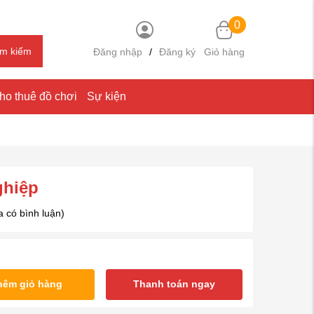
0
ìm kiếm
Đăng nhập
/
Đăng ký
Giỏ hàng
ho thuê đồ chơi
Sự kiện
ghiệp
 có bình luận)
hêm giỏ hàng
Thanh toán ngay