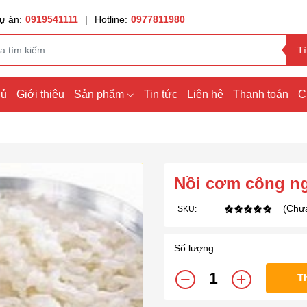
ự án:
0919541111
|
Hotline:
0977811980
T
hủ
Giới thiệu
Sản phẩm
Tin tức
Liện hệ
Thanh toán
C
Nồi cơm công n
(Chưa
SKU:
Số lượng
T