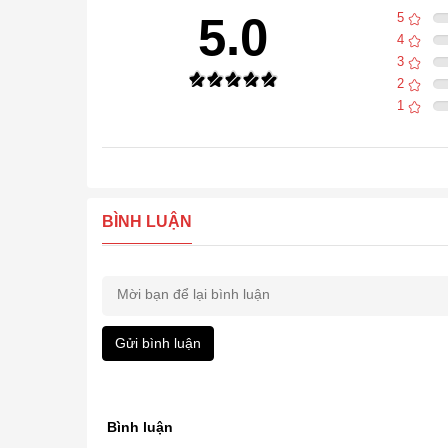
5.0
5
4
3
2
1
BÌNH LUẬN
Gửi bình luận
Bình luận