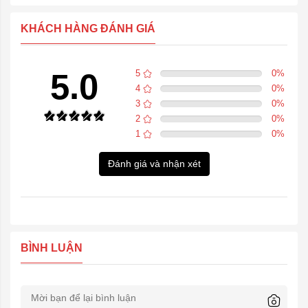
KHÁCH HÀNG ĐÁNH GIÁ
5.0
5
0
%
4
0
%
3
0
%
2
0
%
1
0
%
Đánh giá và nhận xét
BÌNH LUẬN