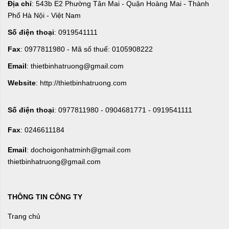
Địa chỉ
: 543b E2 Phường Tân Mai - Quận Hoàng Mai - Thành
Phố Hà Nội - Việt Nam
Số điện thoại
: 0919541111
Fax
: 0977811980 - Mã số thuế: 0105908222
Email
: thietbinhatruong@gmail.com
Website
: http://thietbinhatruong.com
Số điện thoại
: 0977811980 - 0904681771 - 0919541111
Fax
: 0246611184
Email
: dochoigonhatminh@gmail.com
thietbinhatruong@gmail.com
THÔNG TIN CÔNG TY
Trang chủ