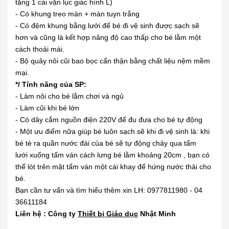
tặng 1 cái vặn lục giác hình L)
- Có khung treo màn + màn tuyn trắng
- Có đệm khung bằng lưới để bé đi vệ sinh được sạch sẽ
hơn và cũng là kết hợp nâng độ cao thấp cho bé lằm một
cách thoải mái.
- Bộ quây nôi cũi bao bọc cẩn thận bằng chất liệu nệm mềm
mại.
*/ Tính năng của SP:
- Làm nôi cho bé lằm chơi và ngủ
- Làm cũi khi bé lớn
- Có dây cắm nguồn điện 220V để đu đưa cho bé tự động
- Một ưu điểm nữa giúp bé luôn sạch sẽ khi đi vệ sinh là: khi
bé tè ra quần nước đái của bé sẽ tự động chảy qua tấm
lưới xuống tấm ván cách lưng bé lằm khoảng 20cm , bạn có
thể lót trên mặt tấm ván một cái khay để hứng nước thải cho
bé.
Bạn cần tư vấn và tìm hiểu thêm xin LH: 0977811980 - 04
36611184
Liên hệ : Công ty
Thiết bị Giáo dục
N
hật Minh