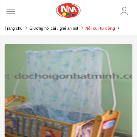
Trang chủ
Giường nôi cũi , ghế ăn bột
Nôi cũi tự động