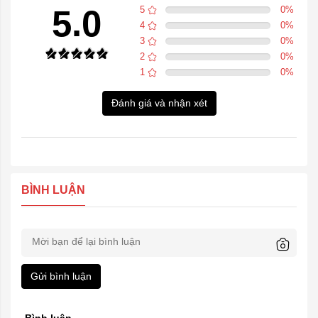
5.0
5
0
%
4
0
%
3
0
%
2
0
%
1
0
%
Đánh giá và nhận xét
BÌNH LUẬN
Gửi bình luận