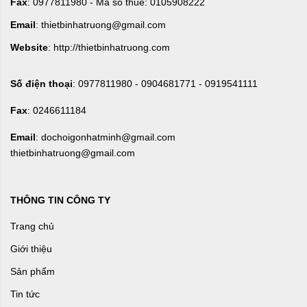
Fax
: 0977811980 - Mã số thuế: 0105908222
Email
: thietbinhatruong@gmail.com
Website
: http://thietbinhatruong.com
Số điện thoại
: 0977811980 - 0904681771 - 0919541111
Fax
: 0246611184
Email
: dochoigonhatminh@gmail.com
thietbinhatruong@gmail.com
THÔNG TIN CÔNG TY
Trang chủ
Giới thiệu
Sản phẩm
Tin tức