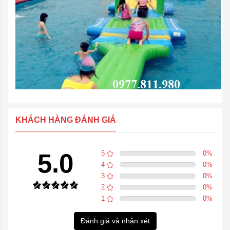
KHÁCH HÀNG ĐÁNH GIÁ
5.0
5
0
%
4
0
%
3
0
%
2
0
%
1
0
%
Đánh giá và nhận xét