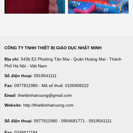
CÔNG TY TNHH THIẾT BỊ GIÁO DỤC NHẬT MINH
Địa chỉ
: 543b E2 Phường Tân Mai - Quận Hoàng Mai - Thành
Phố Hà Nội - Việt Nam
Số điện thoại
: 0919541111
Fax
: 0977811980 - Mã số thuế: 0105908222
Email
: thietbinhatruong@gmail.com
Website
: http://thietbinhatruong.com
Số điện thoại
: 0977811980 - 0904681771 - 0919541111
Fax
: 0246611184