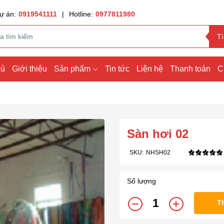
ự án:
0919541111
|
Hotline:
0977811980
T
hủ
Giới thiệu
Sản phẩm
Tin tức
Liện hệ
Thanh toán
C
Sàn hơi 02
SKU:
NHSH02
Số lượng
T