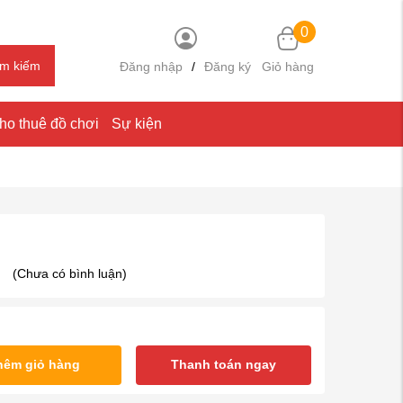
0
ìm kiếm
Đăng nhập
/
Đăng ký
Giỏ hàng
ho thuê đồ chơi
Sự kiện
(Chưa có bình luận)
hêm giỏ hàng
Thanh toán ngay